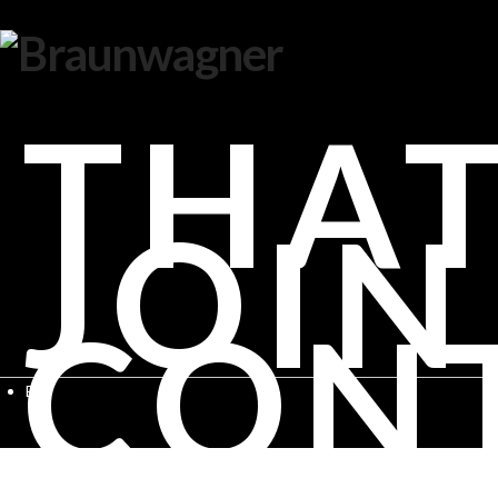
THAT
JOIN
CON
EN