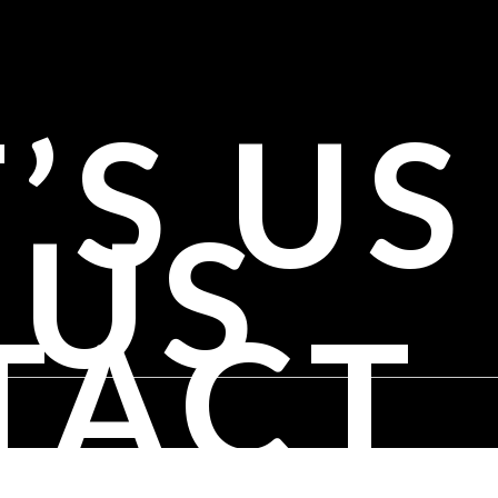
’S US
 US
TACT