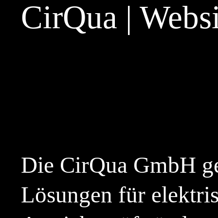
CirQua | Webs
Die CirQua GmbH gen
Lösungen für elektri